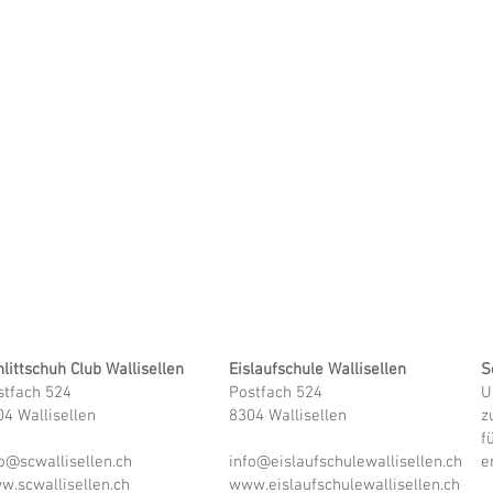
littschuh Club Wallisellen
Eislaufschule Wallisellen
S
stfach 524
Postfach 524
U
4 Wallisellen
8304 Wallisellen
z
f
o@scwallisellen.ch
info@eislaufschulewallisellen.ch
e
w.scwallisellen.ch
www.eislaufschulewallisellen.ch