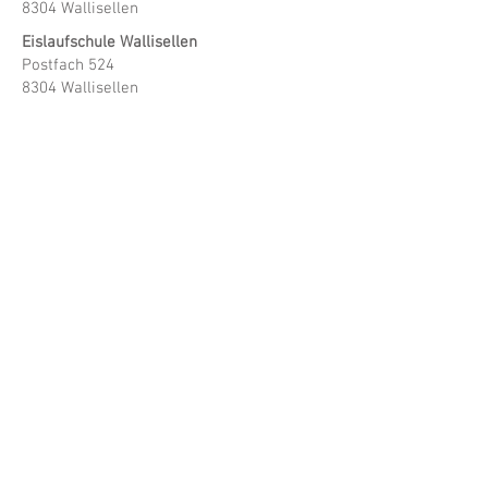
8304 Wallisellen
Eislaufschule Wallisellen
Postfach 524
8304 Wallisellen
info@eislaufschulewallisellen.ch
www.eislaufschulewallisellen.ch
Eisbahn Wallisellen
Zielackerstrasse 26
8304 Wallisellen
Schlittschuh Club Wallisellen
Unsere Vision ist es, den Eiskunstlauf in
Wallisellen und darüber hinaus zu fördern
und zu stärken. Wir streben danach, ein
führendes Zentrum für Eiskunstlauf zu
sein, das sowohl Nachwuchstalente als
auch erfahrene Eisläuferinnen und
Eisläufer inspiriert und unterstützt.